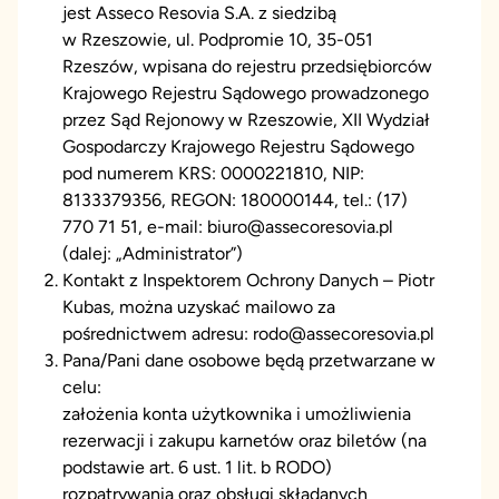
jest Asseco Resovia S.A. z siedzibą
w Rzeszowie, ul. Podpromie 10, 35-051
Rzeszów, wpisana do rejestru przedsiębiorców
Krajowego Rejestru Sądowego prowadzonego
przez Sąd Rejonowy w Rzeszowie, XII Wydział
Gospodarczy Krajowego Rejestru Sądowego
pod numerem KRS: 0000221810, NIP:
8133379356, REGON: 180000144, tel.: (17)
770 71 51, e-mail: biuro@assecoresovia.pl
(dalej: „Administrator”)
Kontakt z Inspektorem Ochrony Danych – Piotr
Kubas, można uzyskać mailowo za
pośrednictwem adresu: rodo@assecoresovia.pl
Pana/Pani dane osobowe będą przetwarzane w
celu:
założenia konta użytkownika i umożliwienia
rezerwacji i zakupu karnetów oraz biletów (na
podstawie art. 6 ust. 1 lit. b RODO)
rozpatrywania oraz obsługi składanych